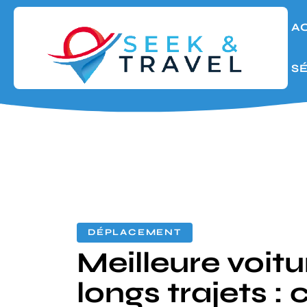
A
S
DÉPLACEMENT
Meilleure voit
longs trajets : 