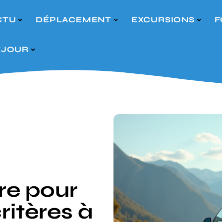
CTU
DÉPLACEMENT
EXCURSIONS
F
ÉJOUR
ure pour
critères à