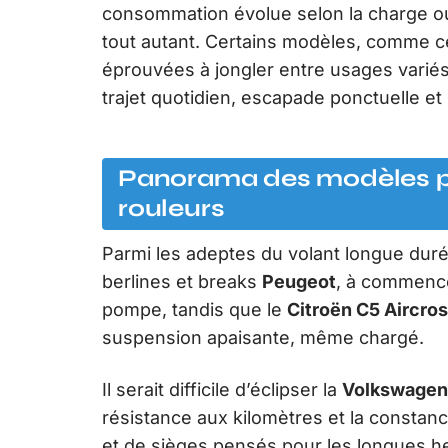
consommation évolue selon la charge ou 
tout autant. Certains modèles, comme c
éprouvées à jongler entre usages variés
trajet quotidien, escapade ponctuelle e
Panorama des modèles plé
rouleurs
Parmi les adeptes du volant longue duré
berlines et breaks
Peugeot
, à commencer
pompe, tandis que le
Citroën C5 Aircro
suspension apaisante, même chargé.
Il serait difficile d’éclipser la
Volkswagen
résistance aux kilomètres et la consta
et de sièges pensés pour les longues h