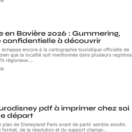
026
 en Bavière 2026 : Gummering,
e confidentielle à découvrir
chappe encore à la cartographie touristique officielle de
 bien que la localité soit mentionnée dans plusieurs registres
ifs régionaux.
…
026
urodisney pdf à imprimer chez soi
le départ
 plan de Disneyland Paris avant de partir semble anodin.
 format, de la résolution et du support change
…