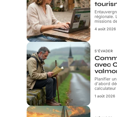
touris
Entauvergne
régionale. 
missions de
4 août 2026
S'ÉVADER
Commen
avec 
valmon
Planifier u
d'abord déc
calculateur
1 août 2026