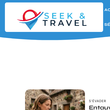
A
S
S'ÉVADER
Entauv