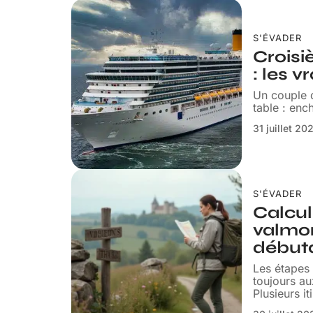
S'ÉVADER
Croisi
: les v
Un couple d
table : enc
31 juillet 20
S'ÉVADER
Calcul
valmon
début
Les étapes
toujours au
Plusieurs i