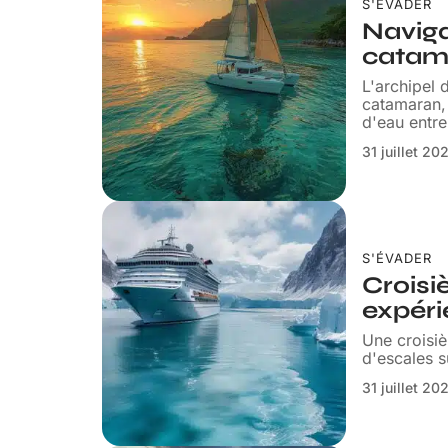
S'ÉVADER
Naviga
catama
L'archipel 
catamaran, 
d'eau entre
31 juillet 20
S'ÉVADER
Croisi
expér
Une croisi
d'escales s
31 juillet 20