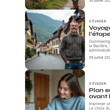
30 juillet 2
S'ÉVADER
Voyage
l’étap
Gummering é
la Bavière,
administrat
29 juillet 2
S'ÉVADER
Plan e
avant 
Imprimer un
Le choix du