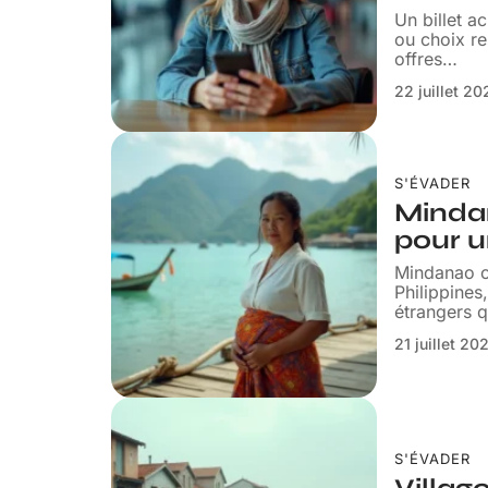
Un billet a
ou choix re
offres
…
22 juillet 2
S'ÉVADER
Mindan
pour u
Mindanao oc
Philippines
étrangers q
21 juillet 20
S'ÉVADER