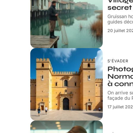
Villag
secret
Gruissan ho
guides décr
20 juillet 2
S'ÉVADER
Photog
Norman
à conn
On arrive s
façade du 
17 juillet 20