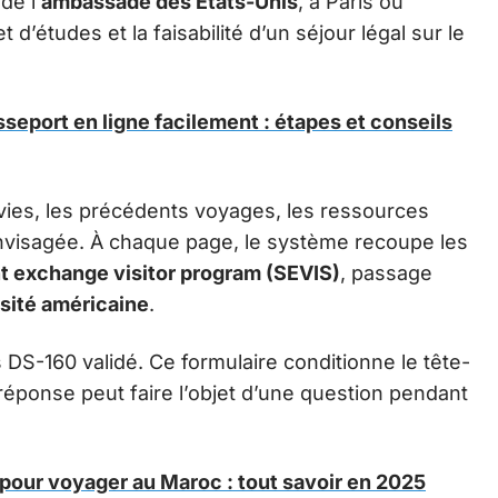
de l’
ambassade des États-Unis
, à Paris ou
 d’études et la faisabilité d’un séjour légal sur le
seport en ligne facilement : étapes et conseils
uivies, les précédents voyages, les ressources
 envisagée. À chaque page, le système recoupe les
t exchange visitor program (SEVIS)
, passage
sité américaine
.
S-160 validé. Ce formulaire conditionne le tête-
éponse peut faire l’objet d’une question pendant
 pour voyager au Maroc : tout savoir en 2025