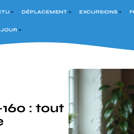
CTU
DÉPLACEMENT
EXCURSIONS
F
ÉJOUR
160 : tout
e