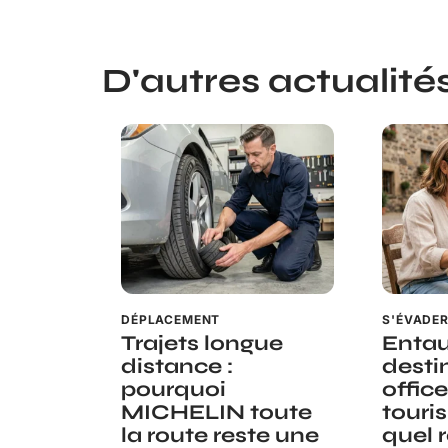
D'autres actualités 
DÉPLACEMENT
S'ÉVADE
Trajets longue
Entau
distance :
desti
pourquoi
offic
MICHELIN toute
touri
la route reste une
quel 