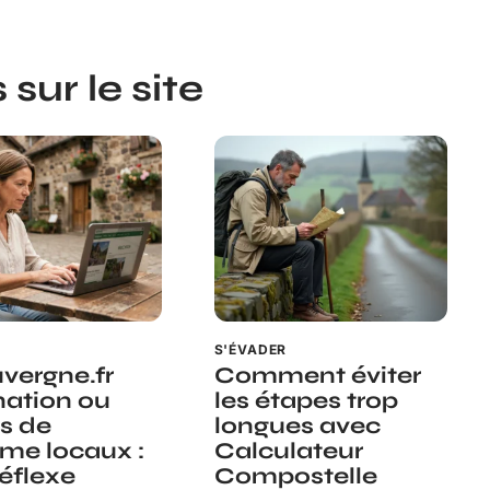
sur le site
R
S'ÉVADER
vergne.fr
Comment éviter
nation ou
les étapes trop
es de
longues avec
sme locaux :
Calculateur
réflexe
Compostelle