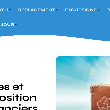
CTU
DÉPLACEMENT
EXCURSIONS
F
ÉJOUR
s et
osition
anciers