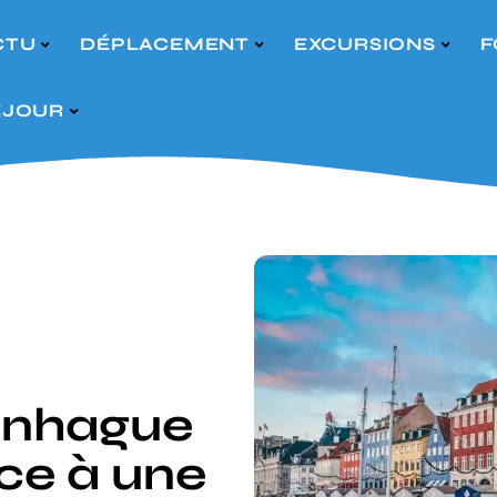
CTU
DÉPLACEMENT
EXCURSIONS
F
ÉJOUR
enhague
ce à une