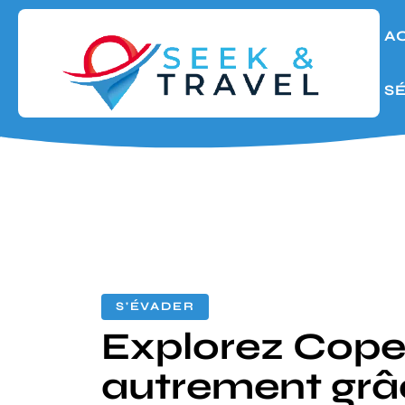
A
S
S'ÉVADER
Explorez Cop
autrement grâ