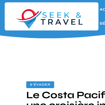
A
S
S'ÉVADER
Le Costa Pacif