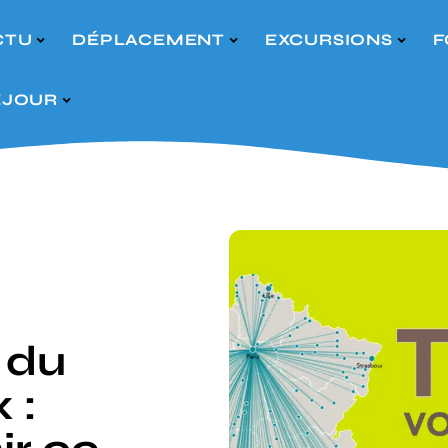
CTU
DÉPLACEMENT
EXCURSIONS
F
ÉJOUR
 du
 :