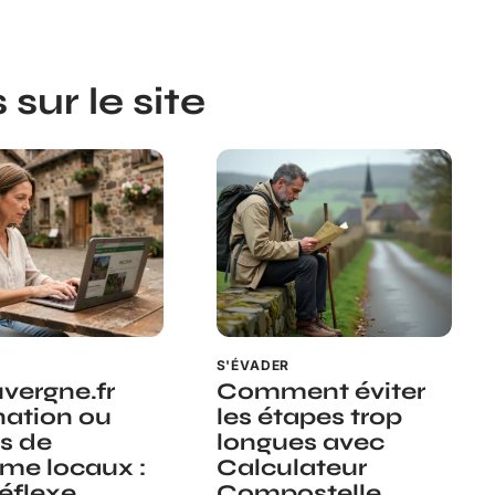
sur le site
R
S'ÉVADER
vergne.fr
Comment éviter
nation ou
les étapes trop
es de
longues avec
sme locaux :
Calculateur
réflexe
Compostelle