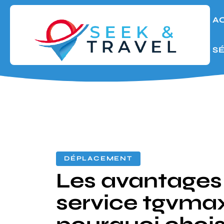
A
S
DÉPLACEMENT
Les avantages
service tgvmax