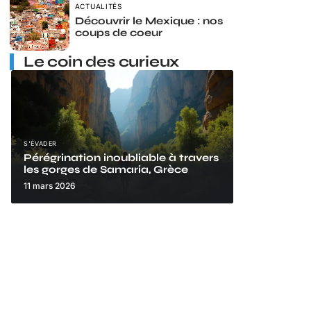
ACTUALITÉS
Découvrir le Mexique : nos
coups de coeur
Le coin des curieux
S'ÉVADER
Pérégrination inoubliable à travers
les gorges de Samaria, Grèce
11 mars 2026