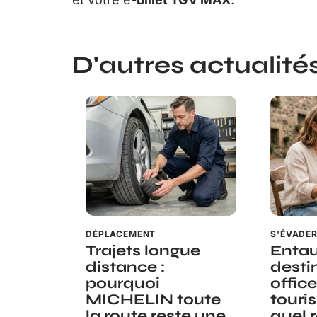
D'autres actualités 
DÉPLACEMENT
S'ÉVADE
Trajets longue
Entau
distance :
desti
pourquoi
offic
MICHELIN toute
touri
la route reste une
quel 