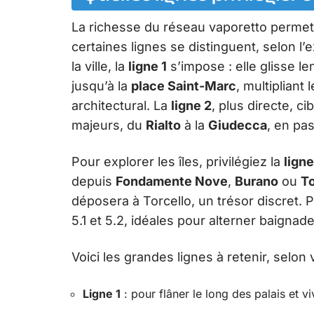
La richesse du réseau vaporetto permet
certaines lignes se distinguent, selon l
la ville, la
ligne 1
s’impose : elle glisse l
jusqu’à la
place Saint-Marc
, multipliant
architectural. La
ligne 2
, plus directe, c
majeurs, du
Rialto
à la
Giudecca
, en pa
Pour explorer les îles, privilégiez la
ligne
depuis
Fondamente Nove
,
Burano
ou
To
déposera à Torcello, un trésor discret. 
5.1 et 5.2, idéales pour alterner baignade
Voici les grandes lignes à retenir, selon v
Ligne 1
: pour flâner le long des palais et v