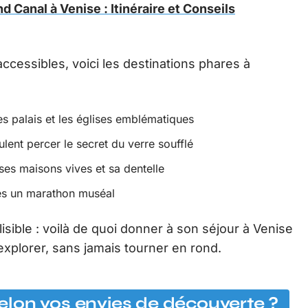
d Canal à Venise : Itinéraire et Conseils
s accessibles, voici les destinations phares à
es palais et les églises emblématiques
lent percer le secret du verre soufflé
ses maisons vives et sa dentelle
rès un marathon muséal
lisible : voilà de quoi donner à son séjour à Venise
 explorer, sans jamais tourner en rond.
 selon vos envies de découverte ?