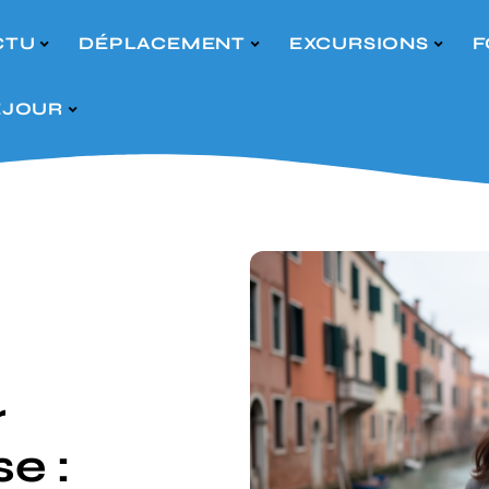
CTU
DÉPLACEMENT
EXCURSIONS
F
ÉJOUR
r
e :