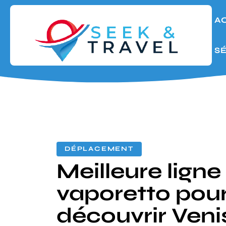
A
S
DÉPLACEMENT
Meilleure ligne
vaporetto pou
découvrir Venis